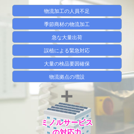
物流加工の人員不足
季節商材の物流加工
急な大量出荷
誤植による緊急対応
大量の検品要因確保
物流拠点の増設
+
ミノルサービス
の対応力