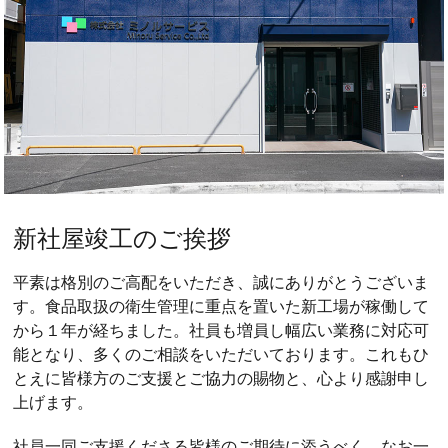
新社屋竣⼯のご挨拶
平素は格別のご⾼配をいただき、誠にありがとうございま
す。⾷品取扱の衛⽣管理に重点を置いた新⼯場が稼働して
から１年が経ちました。社員も増員し幅広い業務に対応可
能となり、多くのご相談をいただいております。これもひ
とえに皆様⽅のご⽀援とご協⼒の賜物と、⼼より感謝申し
上げます。
社員⼀同ご⽀援くださる皆様のご期待に添うべく、なお⼀