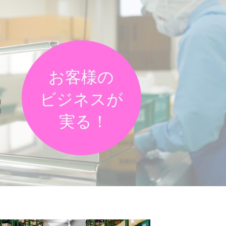
。
=
お客様の
ビジネスが
実る！