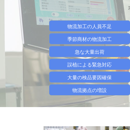
物流加工の人員不足
季節商材の物流加工
急な大量出荷
誤植による緊急対応
大量の検品要因確保
物流拠点の増設